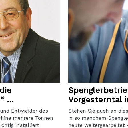
die
Spenglerbetri
r“ …
Vorgesterntal i
 und Entwickler des
Stehen Sie auch an dies
chine mehrere Tonnen
in so manchem Spengler
tig installiert
heute weitergearbeitet