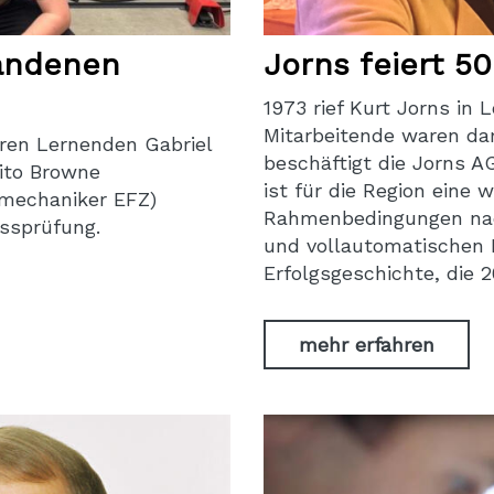
tandenen
Jorns feiert 5
1973 rief Kurt Jorns in 
Mitarbeitende waren da
eren Lernenden Gabriel
beschäftigt die Jorns A
ito Browne
ist für die Region eine w
ymechaniker EFZ)
Rahmenbedingungen nach
ussprüfung.
und vollautomatischen B
Erfolgsgeschichte, die 
mehr erfahren