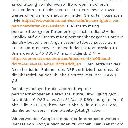
Einschätzung von Schweizer Behörden in sicheren
Drittländern statt. Die Staatenliste der Schweiz sowie
weiterführende Informationen finden Sie unter folgendem
Link:
https://www.edoeb.admin.ch/de/bekanntgabe-von-
personendaten-ins-ausland
.
Die Übermittlung
personenbezogener Daten erfolgt auch in die USA. Im
Hinblick auf die Übermittlung personenbezogener Daten in
die USA besteht ein Angemessenheitsbeschlusses zum
EU-US Data Privacy Framework der EU Kommission im
Sinne des Art. 45 DSGVO (nachfolgend: DPF -
https://commission.europa.eu/document/fa09cbad-
dd7d-4684-ae60-be03fcb0fddf_en
). Der Betreiber des
Dienstes ist im Rahmen des DPF zertifiziert, so dass für
die Übermittlung das übliche Schutzniveau der DSGVO
gilt.
Rechtsgrundlage für die Übermittlung der
personenbezogenen Daten stellt Ihre Einwilligung gem.
Art. 6 Abs. 6 DSG bzw. Art. 31 Abs. 2 DSG und gem. Art. 6
Abs. 1 lit. a DSGVO bzw. Art. 9 Abs. 2 lit. a DSGVO dar,
die Sie auf unserer Internetseite getätigt haben.
Wir verwenden Google um auf der Internetseite weitere
Dienste von Google nachladen zu können. Der Dienst wird