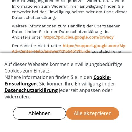
Ihre Einwilligung können Sie jederzeit widerrufen. Nähere
Informationen zum Widerruf Ihrer Einwilligung finden Sie
entweder bei der Einwilligung selbst oder am Ende dieser
Datenschutzerklärung.
Weitere Informationen zum Handling der übertragenen
Daten finden Sie in der Datenschutzerklärung des
Anbieters unter
https://policies.google.com/privacy
.
Der Anbieter bietet unter
https://support.google.com/My-
Ad-Center-Help/answer/12155451?hl=de
zusätzlich eine
Opt-Out Möglichkeit an.
Google Tag Manager
Welche personenbezogenen Daten werden
erhoben und in welchem Umfang werden
diese bearbeitet?
Auf unserer Seite verwenden wir den Service Google
Tag Manager des Unternehmens Google Ireland Ltd.,
Gordon House, Barrow Street, 4 Dublin, Irland, E-Mail:
support-deutschland@google.com
, Website: