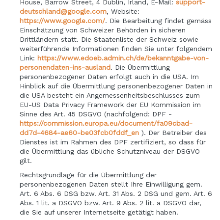
House, Barrow Street, 4 Dublin, Irland, E-Mail:
support-
deutschland@google.com
, Website:
https://www.google.com/
.
Die Bearbeitung findet gemäss
Einschätzung von Schweizer Behörden in sicheren
Drittländern statt. Die Staatenliste der Schweiz sowie
weiterführende Informationen finden Sie unter folgendem
Link:
https://www.edoeb.admin.ch/de/bekanntgabe-von-
personendaten-ins-ausland
.
Die Übermittlung
personenbezogener Daten erfolgt auch in die USA. Im
Hinblick auf die Übermittlung personenbezogener Daten in
die USA besteht ein Angemessenheitsbeschlusses zum
EU-US Data Privacy Framework der EU Kommission im
Sinne des Art. 45 DSGVO (nachfolgend: DPF -
https://commission.europa.eu/document/fa09cbad-
dd7d-4684-ae60-be03fcb0fddf_en
). Der Betreiber des
Dienstes ist im Rahmen des DPF zertifiziert, so dass für
die Übermittlung das übliche Schutzniveau der DSGVO
gilt.
Rechtsgrundlage für die Übermittlung der
personenbezogenen Daten stellt Ihre Einwilligung gem.
Art. 6 Abs. 6 DSG bzw. Art. 31 Abs. 2 DSG und gem. Art. 6
Abs. 1 lit. a DSGVO bzw. Art. 9 Abs. 2 lit. a DSGVO dar,
die Sie auf unserer Internetseite getätigt haben.