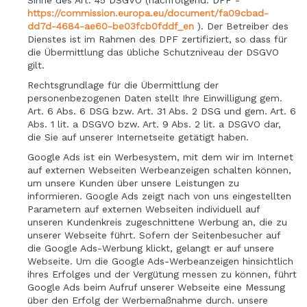
https://commission.europa.eu/document/fa09cbad-
dd7d-4684-ae60-be03fcb0fddf_en
). Der Betreiber des
Dienstes ist im Rahmen des DPF zertifiziert, so dass für
die Übermittlung das übliche Schutzniveau der DSGVO
gilt.
Rechtsgrundlage für die Übermittlung der
personenbezogenen Daten stellt Ihre Einwilligung gem.
Art. 6 Abs. 6 DSG bzw. Art. 31 Abs. 2 DSG und gem. Art. 6
Abs. 1 lit. a DSGVO bzw. Art. 9 Abs. 2 lit. a DSGVO dar,
die Sie auf unserer Internetseite getätigt haben.
Google Ads ist ein Werbesystem, mit dem wir im Internet
auf externen Webseiten Werbeanzeigen schalten können,
um unsere Kunden über unsere Leistungen zu
informieren. Google Ads zeigt nach von uns eingestellten
Parametern auf externen Webseiten individuell auf
unseren Kundenkreis zugeschnittene Werbung an, die zu
unserer Webseite führt. Sofern der Seitenbesucher auf
die Google Ads-Werbung klickt, gelangt er auf unsere
Webseite. Um die Google Ads-Werbeanzeigen hinsichtlich
ihres Erfolges und der Vergütung messen zu können, führt
Google Ads beim Aufruf unserer Webseite eine Messung
über den Erfolg der Werbemaßnahme durch. unsere